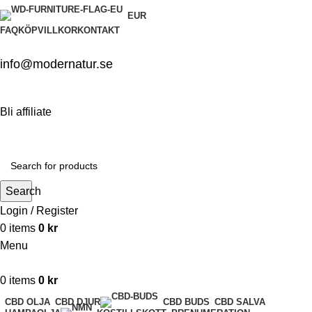
EUR
FAQ
KÖPVILLKOR
KONTAKT
info@modernatur.se
Bli affiliate
Search
Login / Register
0
items
0
kr
Menu
0
items
0
kr
CBD OLJA
CBD DJUR
CBD SALVA
CBD BUDS