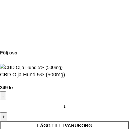
CBD buds
CBD salva
Kategorier
Hampaolja
Kostillskott
Följ oss
Copyright ©2025 Modernatur. All rights reserved.
CBD Olja Hund 5% (500mg)
349
kr
LÄGG TILL I VARUKORG