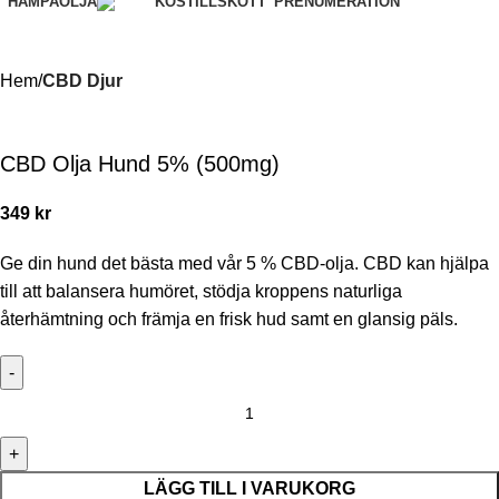
HAMPAOLJA
PRENUMERATION
KOSTILLSKOTT
Hem
CBD Djur
CBD Olja Hund 5% (500mg)
349
kr
Ge din hund det bästa med vår 5 % CBD-olja. CBD kan hjälpa
till att balansera humöret, stödja kroppens naturliga
återhämtning och främja en frisk hud samt en glansig päls.
LÄGG TILL I VARUKORG