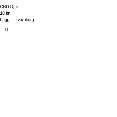
CBD Djur
10
kr
Lägg till i varukorg
Information
Om oss
Kontakt
Artiklar
Kategorier
CBD olja
CBD djur