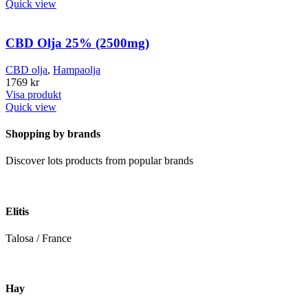
Quick view
CBD Olja 25% (2500mg)
CBD olja
,
Hampaolja
1769
kr
Visa produkt
Quick view
Shopping by brands
Discover lots products from popular brands
Elitis
Talosa / France
Hay