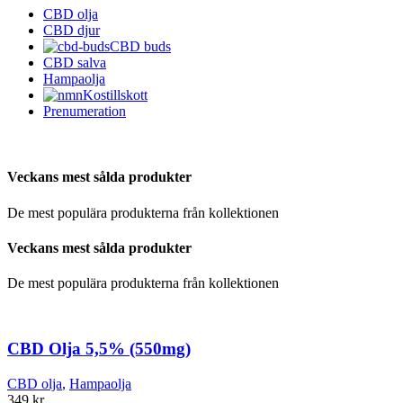
CBD olja
CBD djur
CBD buds
CBD salva
Hampaolja
Kostillskott
Prenumeration
Veckans mest sålda produkter
De mest populära produkterna från kollektionen
Veckans mest sålda produkter
De mest populära produkterna från kollektionen
CBD Olja 5,5% (550mg)
CBD olja
,
Hampaolja
349
kr