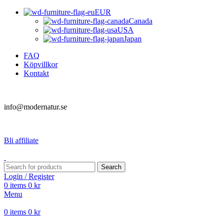
EUR
Canada
USA
Japan
FAQ
Köpvillkor
Kontakt
info@modernatur.se
Bli affiliate
Search
Login / Register
0
items
0
kr
Menu
0
items
0
kr