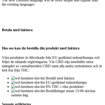
The new common language will be more simple and regular than
the existing languages
Betala med faktura
Hos oss kan du beställa din produkt med faktura
Våra produkter är tillverkade från EU-godkänd industrihampa och
följer de rådande regleringarna. Vår CBD olja innehåller stora
mängder av cannabinoiden CBD samt alla andra nyttoämnen och är
helt fria från THC.
Beställ med faktura
EU-godkänd industrihampa
0% THC i våra produkter
Beställningar innan 15:00 skickas
samma dag.
Senaste artiklarna